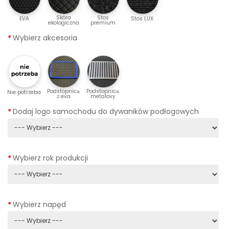
Skóra
Stos
EVA
Stos LUX
ekologiczna
premium
Wybierz akcesoria
Podstopnicа
Podstopnicа
Nie potrzeba
z eva
metalovy
Dodaj logo samochodu do dywaników podłogowych
Wybierz rok produkcji
Wybierz napęd