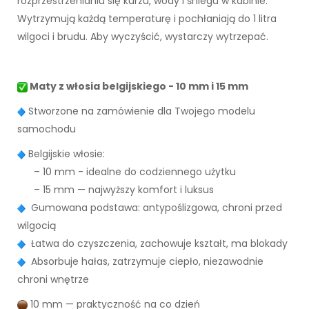
rozprzestrzenianiu się kurzu, wody i śniegu w kabinie.
Wytrzymują każdą temperaturę i pochłaniają do 1 litra
wilgoci i brudu. Aby wyczyścić, wystarczy wytrzepać.
Maty z włosia belgijskiego - 10 mm i 15 mm
Stworzone na zamówienie dla Twojego modelu
samochodu
Belgijskie włosie:
– 10 mm - idealne do codziennego użytku
– 15 mm — najwyższy komfort i luksus
Gumowana podstawa: antypoślizgowa, chroni przed
wilgocią
Łatwa do czyszczenia, zachowuje kształt, ma blokady
Absorbuje hałas, zatrzymuje ciepło, niezawodnie
chroni wnętrze
10 mm — praktyczność na co dzień