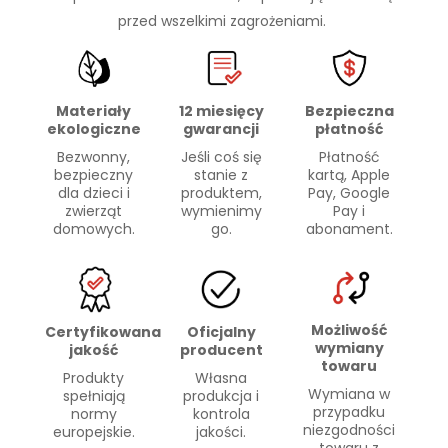
przed wszelkimi zagrożeniami.
Materiały
Bezpieczna
12 miesięcy
ekologiczne
płatność
gwarancji
Bezwonny,
Płatność
Jeśli coś się
bezpieczny
kartą, Apple
stanie z
dla dzieci i
Pay, Google
produktem,
zwierząt
Pay i
wymienimy
domowych.
abonament.
go.
Możliwość
Certyfikowana
Oficjalny
wymiany
jakość
producent
towaru
Produkty
Własna
Wymiana w
spełniają
produkcja i
przypadku
normy
kontrola
niezgodności
europejskie.
jakości.