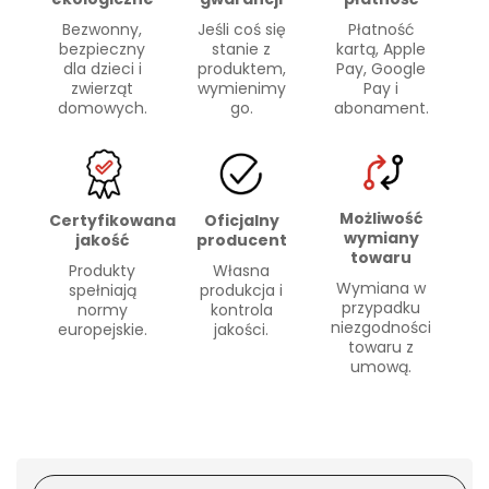
Bezwonny,
Płatność
Jeśli coś się
bezpieczny
kartą, Apple
stanie z
dla dzieci i
Pay, Google
produktem,
zwierząt
Pay i
wymienimy
domowych.
abonament.
go.
Możliwość
Certyfikowana
Oficjalny
wymiany
jakość
producent
towaru
Produkty
Własna
Wymiana w
spełniają
produkcja i
przypadku
normy
kontrola
niezgodności
europejskie.
jakości.
towaru z
umową.