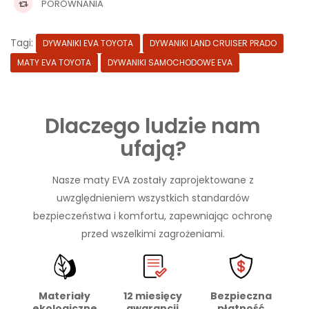
PORÓWNANIA
Tagi:
DYWANIKI EVA TOYOTA
DYWANIKI LAND CRUISER PRADO
MATY EVA TOYOTA
DYWANIKI SAMOCHODOWE EVA
Dlaczego ludzie nam
ufają?
Nasze maty EVA zostały zaprojektowane z
uwzględnieniem wszystkich standardów
bezpieczeństwa i komfortu, zapewniając ochronę
przed wszelkimi zagrożeniami.
Materiały
Bezpieczna
12 miesięcy
ekologiczne
płatność
gwarancji