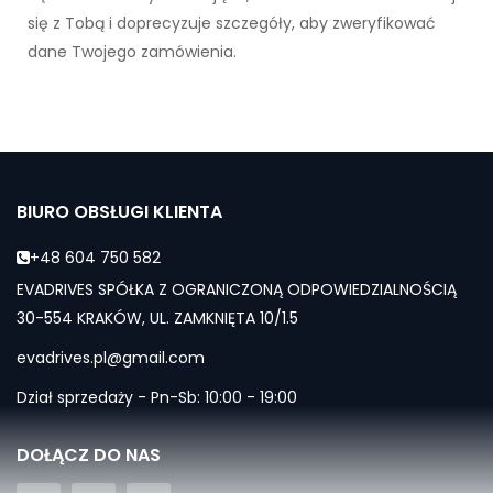
się z Tobą i doprecyzuje szczegóły, aby zweryfikować
dane Twojego zamówienia.
BIURO OBSŁUGI KLIENTA
+48 604 750 582
EVADRIVES SPÓŁKA Z OGRANICZONĄ ODPOWIEDZIALNOŚCIĄ
30-554 KRAKÓW, UL. ZAMKNIĘTA 10/1.5
evadrives.pl@gmail.com
Dział sprzedaży - Pn-Sb: 10:00 - 19:00
DOŁĄCZ DO NAS