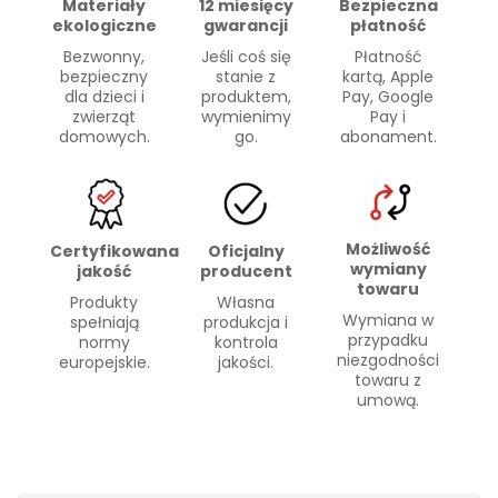
Materiały
Bezpieczna
12 miesięcy
ekologiczne
płatność
gwarancji
Bezwonny,
Płatność
Jeśli coś się
bezpieczny
kartą, Apple
stanie z
dla dzieci i
Pay, Google
produktem,
zwierząt
Pay i
wymienimy
domowych.
abonament.
go.
Możliwość
Certyfikowana
Oficjalny
wymiany
jakość
producent
towaru
Produkty
Własna
Wymiana w
spełniają
produkcja i
przypadku
normy
kontrola
niezgodności
europejskie.
jakości.
towaru z
umową.