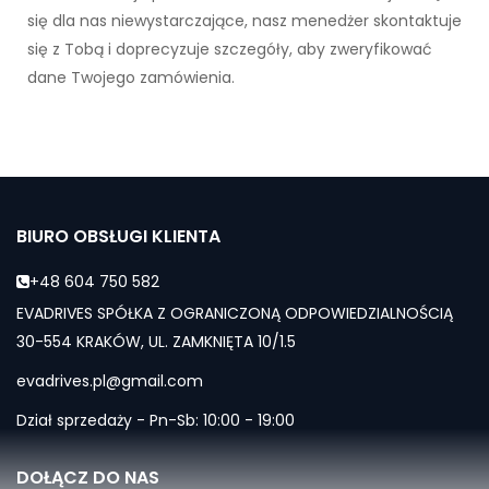
się dla nas niewystarczające, nasz menedżer skontaktuje
się z Tobą i doprecyzuje szczegóły, aby zweryfikować
dane Twojego zamówienia.
BIURO OBSŁUGI KLIENTA
+48 604 750 582
EVADRIVES SPÓŁKA Z OGRANICZONĄ ODPOWIEDZIALNOŚCIĄ
30-554 KRAKÓW, UL. ZAMKNIĘTA 10/1.5
evadrives.pl@gmail.com
Dział sprzedaży - Pn-Sb: 10:00 - 19:00
DOŁĄCZ DO NAS