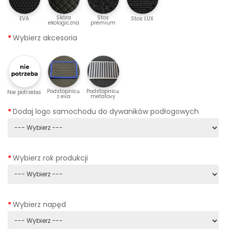
Skóra
Stos
EVA
Stos LUX
ekologiczna
premium
Wybierz akcesoria
Podstopnicа
Podstopnicа
Nie potrzeba
z eva
metalovy
Dodaj logo samochodu do dywaników podłogowych
Wybierz rok produkcji
Wybierz napęd