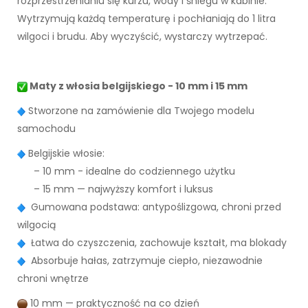
rozprzestrzenianiu się kurzu, wody i śniegu w kabinie.
Wytrzymują każdą temperaturę i pochłaniają do 1 litra
wilgoci i brudu. Aby wyczyścić, wystarczy wytrzepać.
Maty z włosia belgijskiego - 10 mm i 15 mm
Stworzone na zamówienie dla Twojego modelu
samochodu
Belgijskie włosie:
– 10 mm - idealne do codziennego użytku
– 15 mm — najwyższy komfort i luksus
Gumowana podstawa: antypoślizgowa, chroni przed
wilgocią
Łatwa do czyszczenia, zachowuje kształt, ma blokady
Absorbuje hałas, zatrzymuje ciepło, niezawodnie
chroni wnętrze
10 mm — praktyczność na co dzień