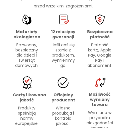
przed wszelkimi zagrożeniami.
Materiały
Bezpieczna
12 miesięcy
ekologiczne
płatność
gwarancji
Bezwonny,
Płatność
Jeśli coś się
bezpieczny
kartą, Apple
stanie z
dla dzieci i
Pay, Google
produktem,
zwierząt
Pay i
wymienimy
domowych.
abonament.
go.
Możliwość
Certyfikowana
Oficjalny
wymiany
jakość
producent
towaru
Produkty
Własna
Wymiana w
spełniają
produkcja i
przypadku
normy
kontrola
niezgodności
europejskie.
jakości.