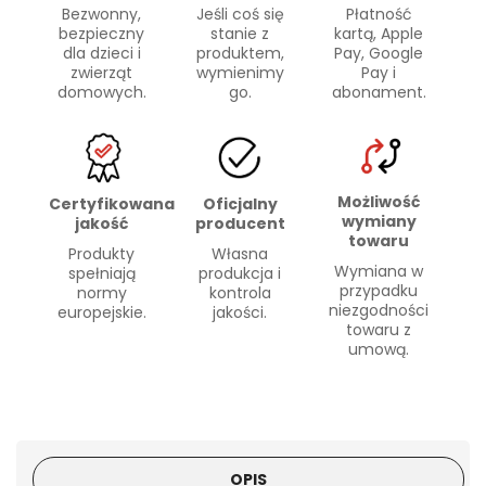
Bezwonny,
Płatność
Jeśli coś się
bezpieczny
kartą, Apple
stanie z
dla dzieci i
Pay, Google
produktem,
zwierząt
Pay i
wymienimy
domowych.
abonament.
go.
Możliwość
Certyfikowana
Oficjalny
wymiany
jakość
producent
towaru
Produkty
Własna
Wymiana w
spełniają
produkcja i
przypadku
normy
kontrola
niezgodności
europejskie.
jakości.
towaru z
umową.
OPIS