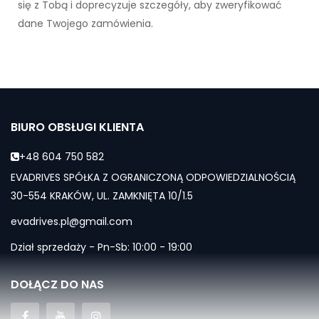
się z Tobą i doprecyzuje szczegóły, aby zweryfikować
dane Twojego zamówienia.
BIURO OBSŁUGI KLIENTA
+48 604 750 582
EVADRIVES SPÓŁKA Z OGRANICZONĄ ODPOWIEDZIALNOŚCIĄ
30-554 KRAKÓW, UL. ZAMKNIĘTA 10/1.5
evadrives.pl@gmail.com
Dział sprzedaży - Pn-Sb: 10:00 - 19:00
DOŁĄCZ DO NAS