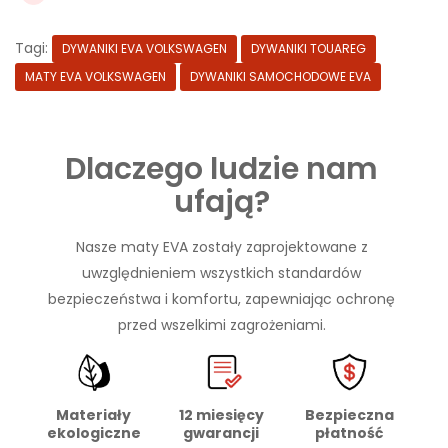
Tagi:
DYWANIKI EVA VOLKSWAGEN
DYWANIKI TOUAREG
MATY EVA VOLKSWAGEN
DYWANIKI SAMOCHODOWE EVA
Dlaczego ludzie nam
ufają?
Nasze maty EVA zostały zaprojektowane z
uwzględnieniem wszystkich standardów
bezpieczeństwa i komfortu, zapewniając ochronę
przed wszelkimi zagrożeniami.
Materiały
Bezpieczna
12 miesięcy
ekologiczne
płatność
gwarancji