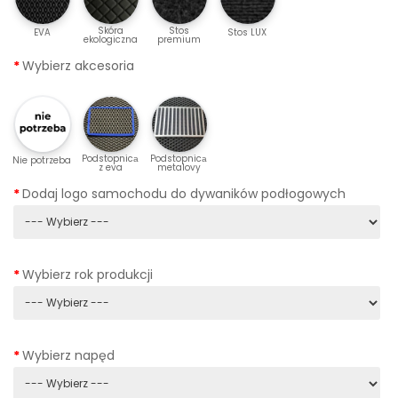
Skóra
Stos
EVA
Stos LUX
ekologiczna
premium
Wybierz akcesoria
Podstopnicа
Podstopnicа
Nie potrzeba
z eva
metalovy
Dodaj logo samochodu do dywaników podłogowych
Wybierz rok produkcji
Wybierz napęd