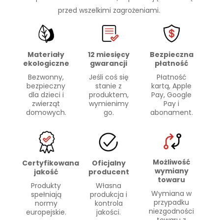
przed wszelkimi zagrożeniami.
Materiały
Bezpieczna
12 miesięcy
ekologiczne
płatność
gwarancji
Bezwonny,
Płatność
Jeśli coś się
bezpieczny
kartą, Apple
stanie z
dla dzieci i
Pay, Google
produktem,
zwierząt
Pay i
wymienimy
domowych.
abonament.
go.
Możliwość
Certyfikowana
Oficjalny
wymiany
jakość
producent
towaru
Produkty
Własna
Wymiana w
spełniają
produkcja i
przypadku
normy
kontrola
niezgodności
europejskie.
jakości.