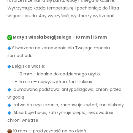
rozprzestrzenianiu się kurzu, wody i śniegu w kabinie.
Wytrzymują każdą temperaturę i pochłaniają do 1 litra
wilgoci i brudu. Aby wyczyścić, wystarczy wytrzepać.
Maty z włosia belgijskiego - 10 mm i 15 mm
Stworzone na zamówienie dla Twojego modelu
samochodu
Belgijskie włosie:
– 10 mm - idealne do codziennego użytku
– 15 mm — najwyższy komfort i luksus
Gumowana podstawa: antypoślizgowa, chroni przed
wilgocią
Łatwa do czyszczenia, zachowuje kształt, ma blokady
Absorbuje hałas, zatrzymuje ciepło, niezawodnie
chroni wnętrze
10 mm — praktyczność na co dzień