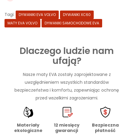
Tagi:
DYWANIKI EVA VOLVO
DYWANIKI XC60
MATY EVA VOLVO
DYWANIKI SAMOCHODOWE EVA
Dlaczego ludzie nam
ufają?
Nasze maty EVA zostały zaprojektowane z
uwzględnieniem wszystkich standardów
bezpieczeństwa i komfortu, zapewniając ochronę
przed wszelkimi zagrożeniami.
Materiały
Bezpieczna
12 miesięcy
ekologiczne
płatność
gwarancji