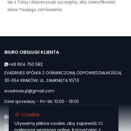
się z Tobą i doprecyzuje szczegóły, aby zweryfikować
dane Twojego zamówienia.
BIURO OBSŁUGI KLIENTA
+48 604 750 582
EVADRIVES SPÓŁKA Z OGRANICZONĄ ODPOWIEDZIALNOŚCIĄ
30-554 KRAKÓW, UL. ZAMKNIĘTA 10/1.5
evadrives.pl@gmail.com
Dział sprzedaży - Pn-Sb: 10:00 - 19:00
🍪 Cookie
DOŁĄCZ DO NAS
Używamy plików cookie, aby zapewnić Ci
najlepsze wrażenia online. Korzystając z