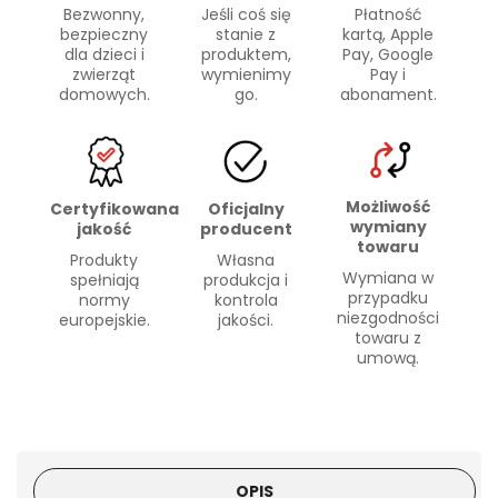
Bezwonny,
Płatność
Jeśli coś się
bezpieczny
kartą, Apple
stanie z
dla dzieci i
Pay, Google
produktem,
zwierząt
Pay i
wymienimy
domowych.
abonament.
go.
Możliwość
Certyfikowana
Oficjalny
wymiany
jakość
producent
towaru
Produkty
Własna
Wymiana w
spełniają
produkcja i
przypadku
normy
kontrola
niezgodności
europejskie.
jakości.
towaru z
umową.
OPIS