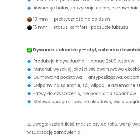
Absorbuje hałas, zatrzymuje ciepło, niezawodnie
10 mm — praktyczność na co dzień
15 mm — status, komfort i poczucie luksusu
Dywaniki z ekoskóry — styl, ochrona i trwało
Produkcja indywidualna — ponad 2500 wzorów
Materiał: wysokiej jakości wielowarstwowa ekoskó
Gumowana podstawa — antypoślizgowa, odporna
Odporny na ścieranie, sól, wilgoć i ekstremalne 
Łatwy do czyszczenia, nie pochłania zapachów
Stylowe oprogramowanie układowe, wiele opcji ko
⚠️ Uwaga: kształt Ilość mat zależy od roku, wersji 
wizualizację zamówienia.