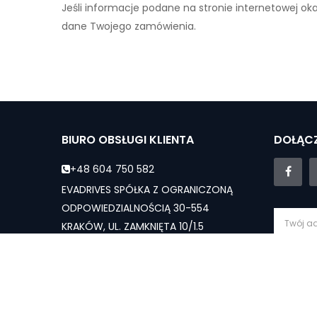
Jeśli informacje podane na stronie internetowej ok
dane Twojego zamówienia.
BIURO OBSŁUGI KLIENTA
DOŁĄCZ
+48 604 750 582
EVADRIVES SPÓŁKA Z OGRANICZONĄ
ODPOWIEDZIALNOŚCIĄ 30-554
KRAKÓW, UL. ZAMKNIĘTA 10/1.5
evadrives.pl@gmail.com
Subs
Dział sprzedaży - Pn-Sb: 10:00 - 19:00