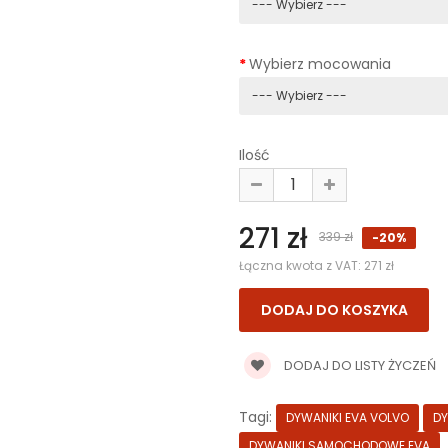
Wybierz mocowania
Ilość
271 zł
339 zł
-20%
Łączna kwota z VAT:
271 zł
DODAJ DO LISTY ŻYCZEŃ
Tagi:
DYWANIKI EVA VOLVO
DY
DYWANIKI SAMOCHODOWE EVA