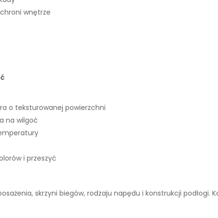
 chroni wnętrze
ść
ra o teksturowanej powierzchni
 na wilgoć
temperatury
lorów i przeszyć
wyposażenia, skrzyni biegów, rodzaju napędu i konstrukcji podłogi