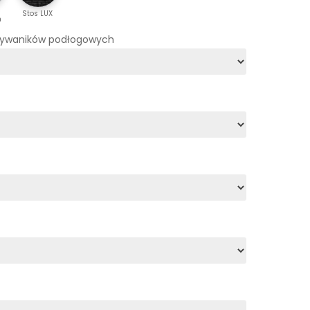
Stos LUX
m
dywaników podłogowych