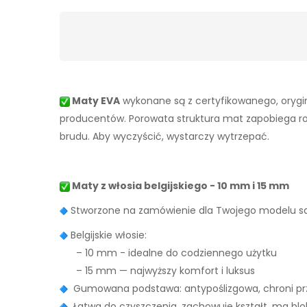
Maty EVA
wykonane są z certyfikowanego, orygin
producentów. Porowata struktura mat zapobiega rozpr
brudu. Aby wyczyścić, wystarczy wytrzepać.
Maty z włosia belgijskiego - 10 mm i 15 mm
Stworzone na zamówienie dla Twojego modelu
Belgijskie włosie:
– 10 mm - idealne do codziennego użytku
– 15 mm — najwyższy komfort i luksus
Gumowana podstawa: antypoślizgowa, chroni prz
Łatwa do czyszczenia, zachowuje kształt, ma bl