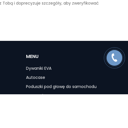
 z Tobą i doprecyzuje szczegóły, aby zweryfikować
MENU
Dywaniki EVA
Autocase
Poduszki pod głowę do samochodu
Maty ochronne
Pokrowce na siedzenia do samochodu
Akcesoria
Promocje