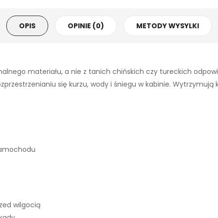
OPIS
OPINIE (0)
METODY WYSYLKI
alnego materiału, a nie z tanich chińskich czy tureckich odpo
zestrzenianiu się kurzu, wody i śniegu w kabinie. Wytrzymują każ
 samochodu
ed wilgocią
okady