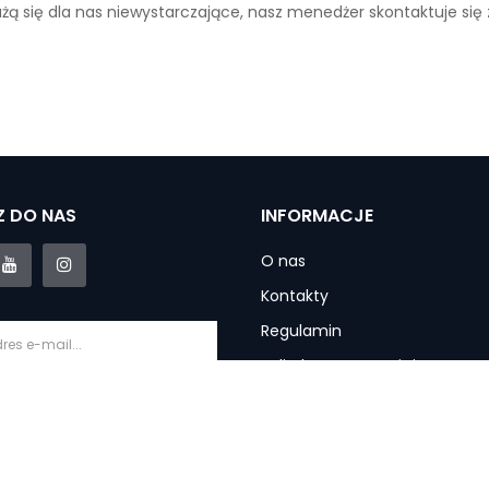
ażą się dla nas niewystarczające, nasz menedżer skontaktuje się
 DO NAS
INFORMACJE
O nas
Kontakty
Regulamin
Polityka prywatności
Informacje o dostawie
krybuj
Gwarancja i usługi
Zwroty produktu