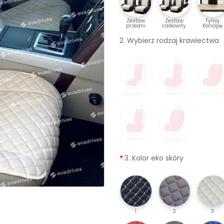
Zestaw
Zestaw
Tylną
przedni
całkowity
Kanapę
2. Wybierz rodzaj krawiectwa
Standard
Premia
Premia 
Premia
Premia +
3. Kolor eko skóry
1
2
3