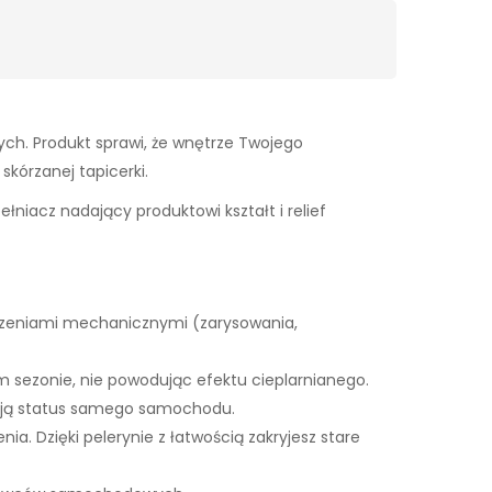
ch. Produkt sprawi, że wnętrze Twojego
kórzanej tapicerki.
niacz nadający produktowi kształt i relief
odzeniami mechanicznymi (zarysowania,
m sezonie, nie powodując efektu cieplarnianego.
lają status samego samochodu.
ia. Dzięki pelerynie z łatwością zakryjesz stare