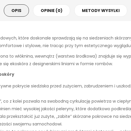
OPIS
OPINIE (0)
METODY WYSYLKI
owych, które doskonale sprawdzają się na siedzeniach skórzany
omfortowe i stylowe, nie tracąc przy tym estetycznego wyglądu s
rona to włóknina, wewnątrz (warstwa środkowa) znajduje się wypeł
e się ekoskóra z designerskimi liniami w formie rombów.
oskóry
tywne pokrycie siedziska przed zużyciem, zabrudzeniem i uszk
, co z kolei pozwala na swobodną cyrkulację powietrza w ciepły
nien mieć wysokiej jakości peleryny, które dodatkowo podkreś
 przekształcić już zużyte, „zabite” skórzane pokrowce na siedzen
wieżości swojemu samochodowi.