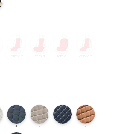
+
Standard
Premia
Premia +
Standard
4
5
6
7