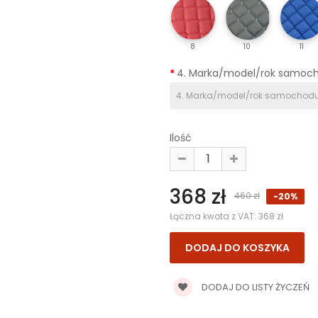
8
10
11
4. Marka/model/rok samoc
Ilość
368 zł
460 zł
-20%
Łączna kwota z VAT:
368 zł
DODAJ DO LISTY ŻYCZEŃ