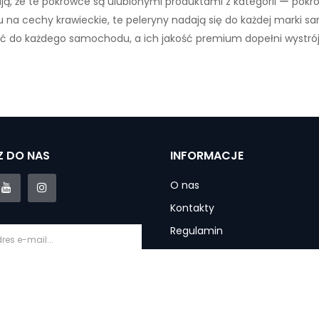
ają, że te pokrowce są ulubionymi produktami z kategorii ー p
 na cechy krawieckie, te peleryny nadają się do każdej marki sam
ć do każdego samochodu, a ich jakość premium dopełni wystrój
 DO NAS
INFORMACJE
O nas
Kontakty
Regulamin
Polityka prywatności
Informacje o dostawie
krybuj
Gwarancja i usługi