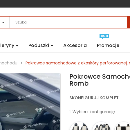
leryny
Poduszki
Akcesoria
Promocje
amochodu
Pokrowce samochodowe z ekoskóry perforowanej,
Pokrowce Samocho
Romb
SKONFIGURUJ KOMPLET
1. Wybierz konfigurację