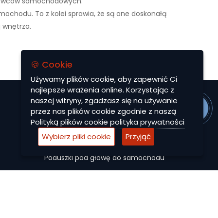
okrowców samochodowych.
ochodu. To z kolei sprawia, że ​​są one doskonałą
 wnętrza.
🍪 Cookie
Używamy plików cookie, aby zapewnić Ci
najlepsze wrażenia online. Korzystając z
naszej witryny, zgadzasz się na używanie
MENU
przez nas plików cookie zgodnie z naszą
Polityką plików cookie
polityka prywatności
Dywaniki EVA
Wybierz pliki cookie
Przyjąć
Autocase
Poduszki pod głowę do samochodu
Maty ochronne
Pokrowce na siedzenia do samochodu
Akcesoria