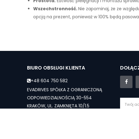
Prostota.
Łatwość pielęgnacji i montażu sprawi
Wszechstronność.
Nie zapominaj, że ze względu
opcją na prezent, ponieważ w 100% będą pasowa
BIURO OBSŁUGI KLIENTA
DOŁĄCZ
+48 604 750 582
EVADRIVES SPÓŁKA Z OGRANICZONĄ
ODPOWIEDZIALNOŚCIĄ 30-554
KRAKÓW, UL. ZAMKNIĘTA 10/1.5
evadrives.pl@gmail.com
Subs
Dział sprzedaży - Pn-Sb: 10:00 - 19:00