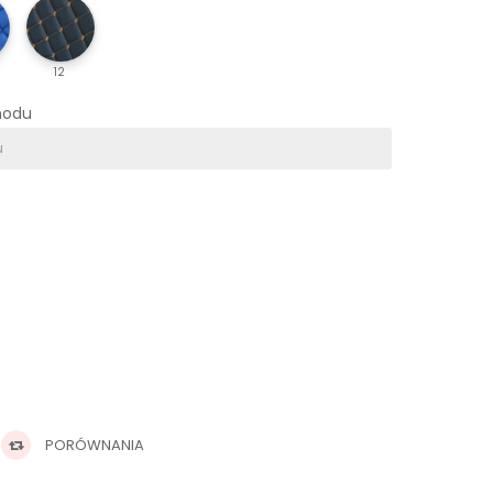
12
hodu
PORÓWNANIA