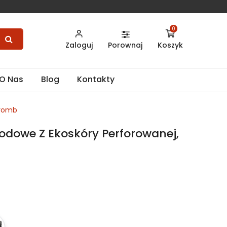
0
Zaloguj
Porownaj
Koszyk
O Nas
Blog
Kontakty
 romb
dowe Z Ekoskóry Perforowanej,