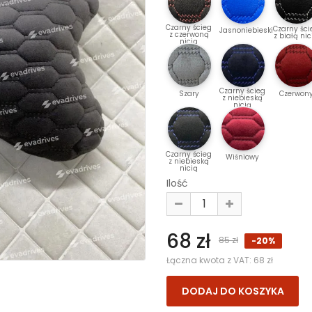
Czarny ścieg
Czarny ści
Jasnoniebieski
z czerwoną
z białą nic
nicią
Czarny ścieg
Szary
Czerwon
z niebieską
nicią
Czarny ścieg
Wiśniowy
z niebieską
nicią
Ilość
68 zł
85 zł
-20%
Łączna kwota z VAT:
68 zł