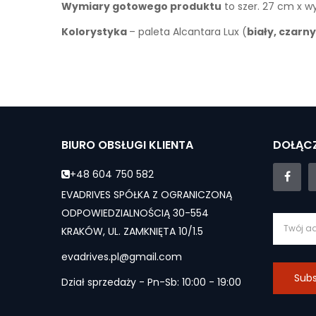
Wymiary gotowego produktu
to szer. 27 cm x wy
Kolorystyka
– paleta Alcantara Lux (
biały, czarn
BIURO OBSŁUGI KLIENTA
DOŁĄCZ
+48 604 750 582
EVADRIVES SPÓŁKA Z OGRANICZONĄ
ODPOWIEDZIALNOŚCIĄ 30-554
KRAKÓW, UL. ZAMKNIĘTA 10/1.5
evadrives.pl@gmail.com
Subs
Dział sprzedaży - Pn-Sb: 10:00 - 19:00