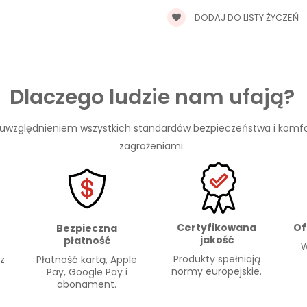
DODAJ DO LISTY ŻYCZEŃ
Dlaczego ludzie nam ufają?
 uwzględnieniem wszystkich standardów bezpieczeństwa i komfo
zagrożeniami.
Certyfikowana
Of
Bezpieczna
jakość
płatność
W
Produkty spełniają
Płatność kartą, Apple
 z
normy europejskie.
Pay, Google Pay i
abonament.