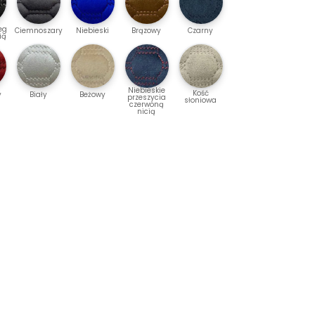
eg
Ciemnoszary
Niebieski
Brązowy
Czarny
ią
Niebieskie
Kość
y
Biały
Beżowy
przeszycia
słoniowa
czerwoną
nicią