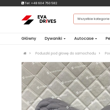
Tel:
+48 604 750 582
Wszystkie kategorie
Główny
Dywaniki
Autocase
Pe
Poduszki pod głowę do samochodu
Po