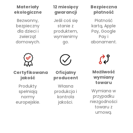
Materiały
Bezpieczna
12 miesięcy
ekologiczne
płatność
gwarancji
Bezwonny,
Płatność
Jeśli coś się
bezpieczny
kartą, Apple
stanie z
dla dzieci i
Pay, Google
produktem,
zwierząt
Pay i
wymienimy
domowych.
abonament.
go.
Możliwość
Certyfikowana
Oficjalny
wymiany
jakość
producent
towaru
Produkty
Własna
Wymiana w
spełniają
produkcja i
przypadku
normy
kontrola
niezgodności
europejskie.
jakości.
towaru z
umową.