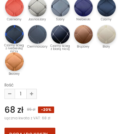
Czerwony
Jasnoszary
Szary
Niebieski
Czarny
Czarny ścieg
Czarny ścieg
Ciemnoszary
Brązowy
Biały
z niebieską
z białą nicią
nicią
Beżowy
Ilość
68 zł
85 zł
-20%
Łączna kwota z VAT:
68 zł