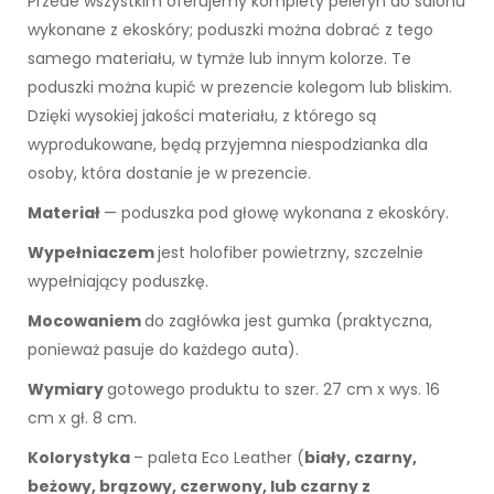
Przede wszystkim oferujemy komplety peleryn do salonu
wykonane z ekoskóry; poduszki można dobrać z tego
samego materiału, w tymże lub innym kolorze. Te
poduszki można kupić w prezencie kolegom lub bliskim.
Dzięki wysokiej jakości materiału, z którego są
wyprodukowane, będą przyjemna niespodzianka dla
osoby, która dostanie je w prezencie.
Materiał
— poduszka pod głowę wykonana z ekoskóry.
Wypełniaczem
jest holofiber powietrzny, szczelnie
wypełniający poduszkę.
Mocowaniem
do zagłówka jest gumka (praktyczna,
ponieważ pasuje do każdego auta).
Wymiary
gotowego produktu to szer. 27 cm x wys. 16
cm x gł. 8 cm.
Kolorystyka
– paleta Eco Leather (
biały, czarny,
beżowy, brązowy, czerwony, lub czarny z