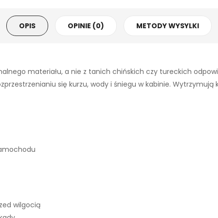
OPIS
OPINIE (0)
METODY WYSYLKI
alnego materiału, a nie z tanich chińskich czy tureckich odpo
zestrzenianiu się kurzu, wody i śniegu w kabinie. Wytrzymują każ
 samochodu
ed wilgocią
okady