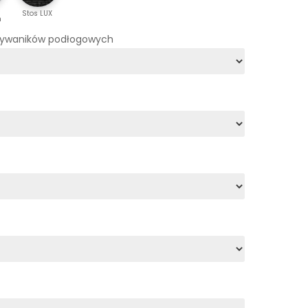
Stos LUX
m
dywaników podłogowych