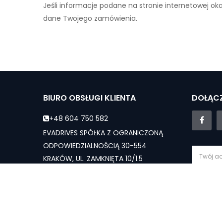
Jeśli informacje podane na stronie internetowej ok
dane Twojego zamówienia.
BIURO OBSŁUGI KLIENTA
DOŁĄCZ
+48 604 750 582
EVADRIVES SPÓŁKA Z OGRANICZONĄ
ODPOWIEDZIALNOŚCIĄ 30-554
KRAKÓW, UL. ZAMKNIĘTA 10/1.5
evadrives.pl@gmail.com
Subs
Dział sprzedaży - Pn-Sb: 10:00 - 19:00