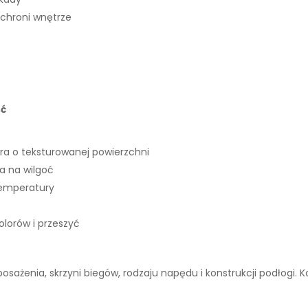
 chroni wnętrze
ść
ra o teksturowanej powierzchni
 na wilgoć
temperatury
lorów i przeszyć
wyposażenia, skrzyni biegów, rodzaju napędu i konstrukcji podłogi