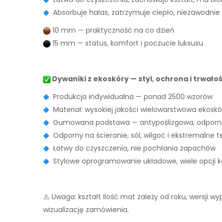
Absorbuje hałas, zatrzymuje ciepło, niezawodnie
10 mm — praktyczność na co dzień
15 mm — status, komfort i poczucie luksusu
Dywaniki z ekoskóry — styl, ochrona i trwało
Produkcja indywidualna — ponad 2500 wzorów
Materiał: wysokiej jakości wielowarstwowa ekoskó
Gumowana podstawa — antypoślizgowa, odporna
Odporny na ścieranie, sól, wilgoć i ekstremalne 
Łatwy do czyszczenia, nie pochłania zapachów
Stylowe oprogramowanie układowe, wiele opcji ko
⚠️ Uwaga: kształt Ilość mat zależy od roku, wersji 
wizualizację zamówienia.