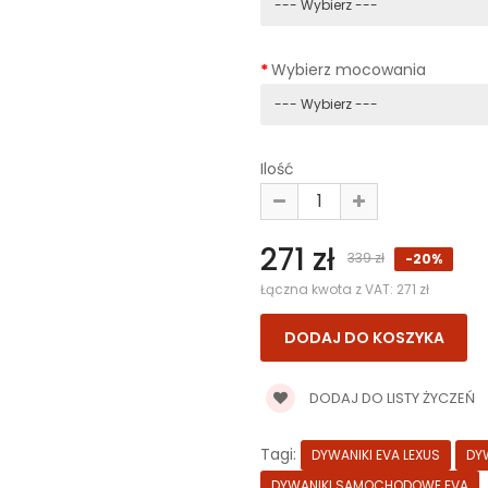
Wybierz mocowania
Ilość
271 zł
339 zł
-20%
Łączna kwota z VAT:
271 zł
DODAJ DO LISTY ŻYCZEŃ
Tagi:
DYWANIKI EVA LEXUS
DYW
DYWANIKI SAMOCHODOWE EVA