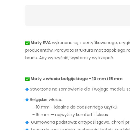
Maty EVA
wykonane są z certyfikowanego, orygin
producentów. Porowata struktura mat zapobiega rozpr
brudu. Aby wyczyścić, wystarczy wytrzepać.
Maty z włosia belgijskiego - 10 mm i 15 mm
Stworzone na zamówienie dla Twojego modelu
Belgijskie włosie:
– 10 mm - idealne do codziennego użytku
– 15 mm — najwyższy komfort i luksus
Gumowana podstawa: antypoślizgowa, chroni prz
Łatwa do czyszczenia, zachowuje kształt, ma bl