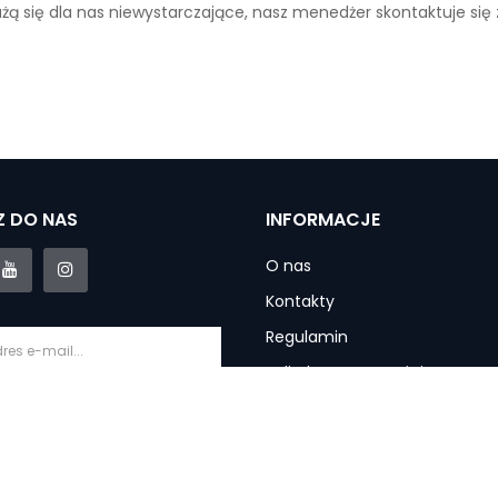
ażą się dla nas niewystarczające, nasz menedżer skontaktuje się
 DO NAS
INFORMACJE
O nas
Kontakty
Regulamin
Polityka prywatności
Informacje o dostawie
krybuj
Gwarancja i usługi
Zwroty produktu