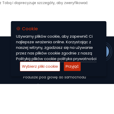
 z Tobą i doprecyzuje szczegóły, aby zweryfikować
🍪 Cookie
Używamy plików cookie, aby zapewnić Ci
najlepsze wrażenia online. Korzystając z
naszej witryny, zgadzasz się na używanie
MENU
przez nas plików cookie zgodnie z naszą
Polityką plików cookie
polityka prywatności
Dywaniki EVA
Wybierz pliki cookie
Przyjąć
Autocase
Poduszki pod głowę do samochodu
Maty ochronne
Pokrowce na siedzenia do samochodu
Akcesoria
Promocje