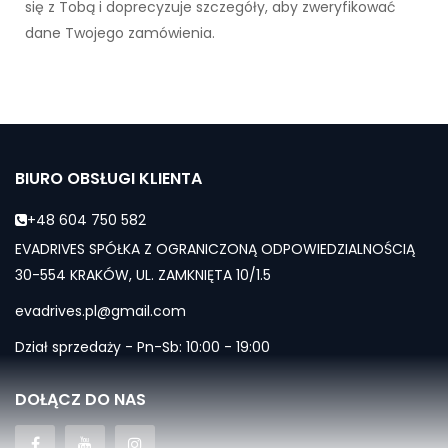
się z Tobą i doprecyzuje szczegóły, aby zweryfikować
dane Twojego zamówienia.
BIURO OBSŁUGI KLIENTA
+48 604 750 582
EVADRIVES SPÓŁKA Z OGRANICZONĄ ODPOWIEDZIALNOŚCIĄ
30-554 KRAKÓW, UL. ZAMKNIĘTA 10/1.5
evadrives.pl@gmail.com
Dział sprzedaży - Pn-Sb: 10:00 - 19:00
DOŁĄCZ DO NAS