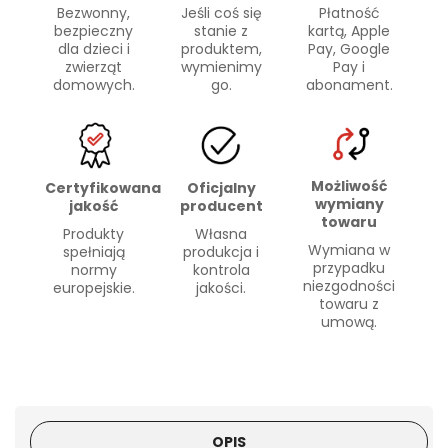
Bezwonny,
Płatność
Jeśli coś się
bezpieczny
kartą, Apple
stanie z
dla dzieci i
Pay, Google
produktem,
zwierząt
Pay i
wymienimy
domowych.
abonament.
go.
Możliwość
Certyfikowana
Oficjalny
wymiany
jakość
producent
towaru
Produkty
Własna
Wymiana w
spełniają
produkcja i
przypadku
normy
kontrola
niezgodności
europejskie.
jakości.
towaru z
umową.
OPIS