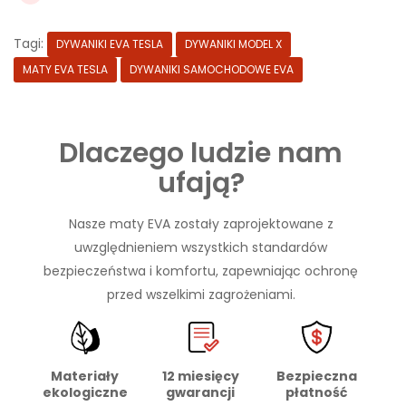
Tagi:
DYWANIKI EVA TESLA
DYWANIKI MODEL X
MATY EVA TESLA
DYWANIKI SAMOCHODOWE EVA
Dlaczego ludzie nam
ufają?
Nasze maty EVA zostały zaprojektowane z
uwzględnieniem wszystkich standardów
bezpieczeństwa i komfortu, zapewniając ochronę
przed wszelkimi zagrożeniami.
Materiały
Bezpieczna
12 miesięcy
ekologiczne
płatność
gwarancji